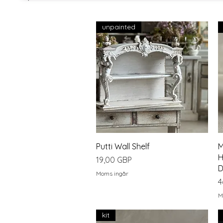
unpainted
Snabbvisning
Putti Wall Shelf
M
H
Pris
19,00 GBP
D
Moms ingår
P
4
M
kit