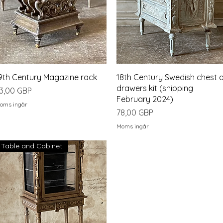
Snabbvisning
Snabbvisning
9th Century Magazine rack
18th Century Swedish chest 
drawers kit (shipping
ris
3,00 GBP
February 2024)
oms ingår
Pris
78,00 GBP
Moms ingår
Table and Cabinet