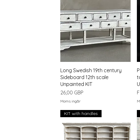
Snabbvisning
Long Swedish 19th century
P
Sideboard 12th scale
t
Unpainted KIT
U
Pris
R
26,00 GBP
F
Moms ingår
M
KIT with handles