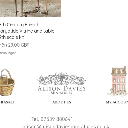
Snabbvisning
8th Century French
aryatide Vitrine and table
2th scale kit
eapris
rån
29,00 GBP
oms ingår
 BASKET
ABOUT US
MY ACCOU
Tel. 07539 880641
alison@alisondaviesminiatures.co.uk