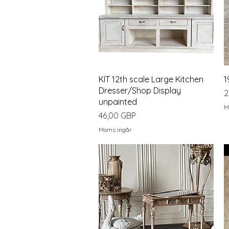
Snabbvisning
KIT 12th scale Large Kitchen
1
Dresser/Shop Display
P
2
unpainted
M
Pris
46,00 GBP
Moms ingår