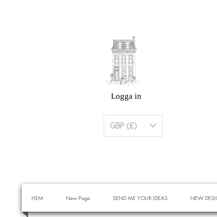
Logga in
GBP (£)
HEM
New Page
SEND ME YOUR IDEAS
NEW DESI