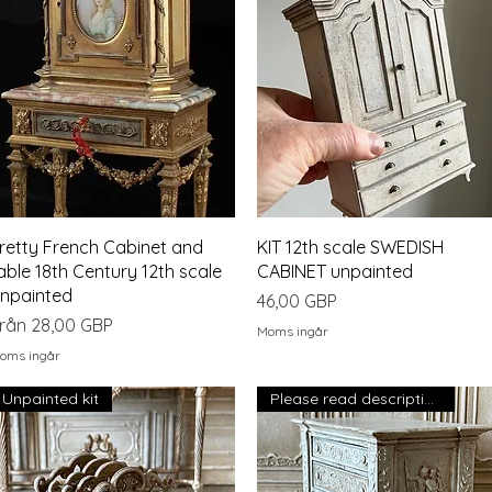
Snabbvisning
Snabbvisning
retty French Cabinet and
KIT 12th scale SWEDISH
able 18th Century 12th scale
CABINET unpainted
npainted
Pris
46,00 GBP
eapris
rån
28,00 GBP
Moms ingår
oms ingår
Unpainted kit
Please read description