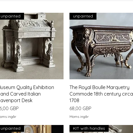
unpainted
unpainted
Snabbvisning
Snabbvisning
useum Quality Exhibition
The Royal Boulle Marquetry
and Carved Italian
Commode 18th century circa
avenport Desk
1708
ris
Pris
6,00 GBP
68,00 GBP
oms ingår
Moms ingår
unpainted
KIT with handles