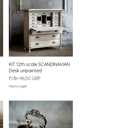
Snabbvisning
KIT 12th scale SCANDINAVIAN
Desk unpainted
Reapris
Från
46,00 GBP
Moms ingår