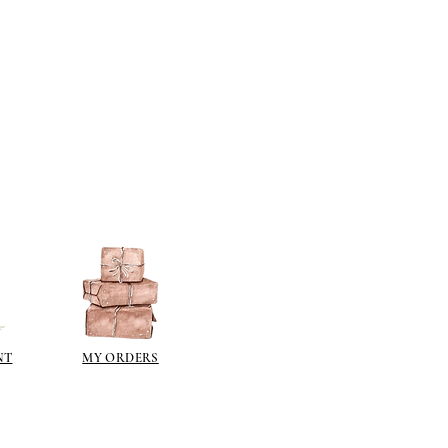
NT
MY ORDERS