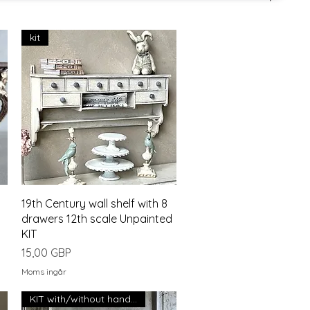
kit
Snabbvisning
19th Century wall shelf with 8
drawers 12th scale Unpainted
KIT
Pris
15,00 GBP
Moms ingår
KIT with/without handles