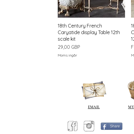
Snabbvisning
18th Century French
1
Caryatide display Table 12th
C
scale kit
1
Pris
R
29,00 GBP
F
Moms ingår
M
EMAIL
MY
Share