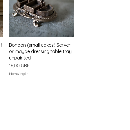
Snabbvisning
of
Bonbon (small cakes) Server
or maybe dressing table tray
unpainted
Pris
16,00 GBP
Moms ingår