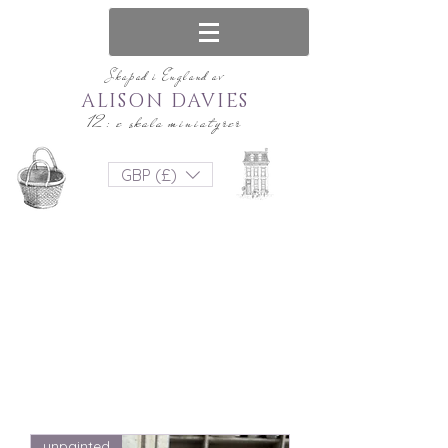
Skapad i England av
ALISON DAVIES
12: e skala miniatyrer
GBP (£)
unpainted