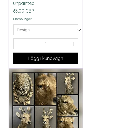
unpainted
Pris
63,00 GBP
Moms ingår
Lägg i kundvagn