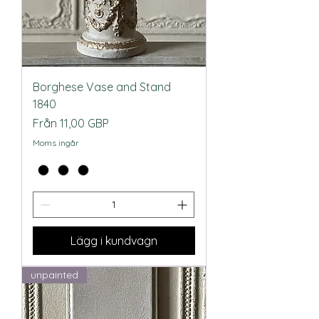
Borghese Vase and Stand
1840
Reapris
Från
11,00 GBP
Moms ingår
Lägg i kundvagn
unpainted