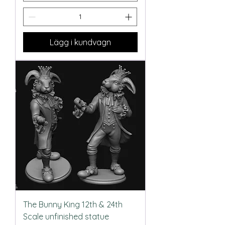
Lägg i kundvagn
The Bunny King 12th & 24th
Scale unfinished statue