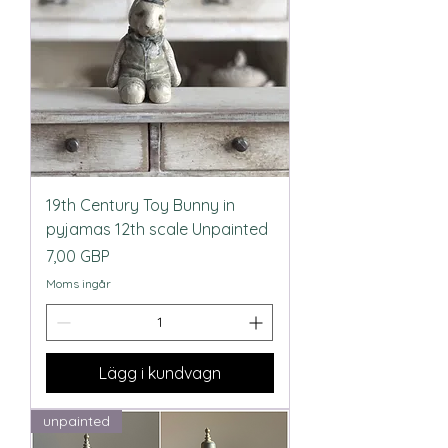
19th Century Toy Bunny in
pyjamas 12th scale Unpainted
Pris
7,00 GBP
Moms ingår
Lägg i kundvagn
unpainted