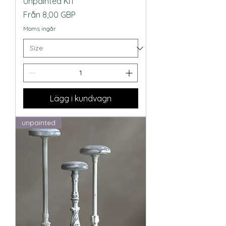
Unpainted KIT
Reapris
Från
8,00 GBP
Moms ingår
Lägg i kundvagn
unpainted