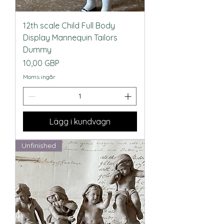
12th scale Child Full Body
Display Mannequin Tailors
Dummy
Pris
10,00 GBP
Moms ingår
Lägg i kundvagn
Unfinished