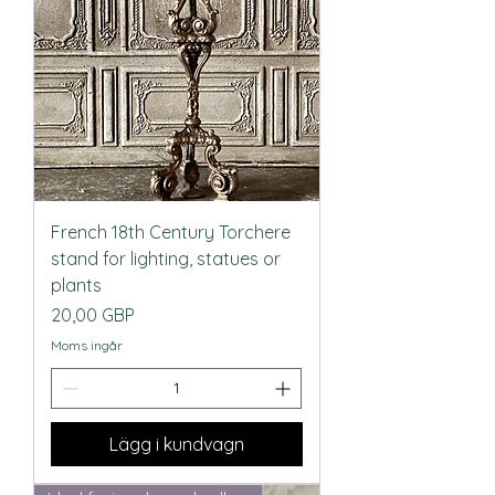
French 18th Century Torchere
stand for lighting, statues or
plants
Pris
20,00 GBP
Moms ingår
Lägg i kundvagn