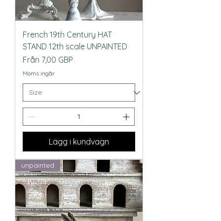
French 19th Century HAT
STAND 12th scale UNPAINTED
Reapris
Från
7,00 GBP
Moms ingår
Lägg i kundvagn
unpainted