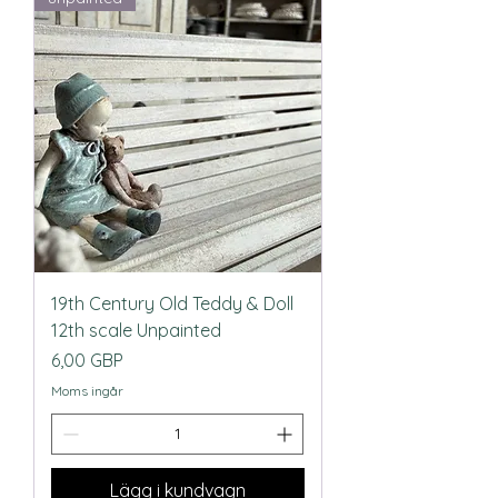
19th Century Old Teddy & Doll
12th scale Unpainted
Pris
6,00 GBP
Moms ingår
Lägg i kundvagn