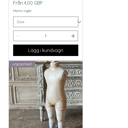
Reapris
Från
4,00 GBP
Moms ingår
Lägg i kundvagn
unpainted