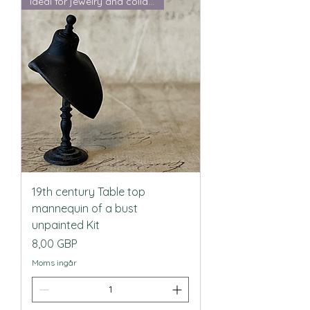
Ideal for jewelry and collars
19th century Table top
mannequin of a bust
unpainted Kit
Pris
8,00 GBP
Moms ingår