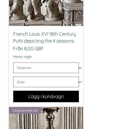
French Louis XVI 18th Century
Putti depicting the 4 seasons
Reapris
Från
8,00 GBP
Moms ingår
Lägg i kundvagn
Unpainted kit