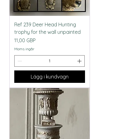
Ref 239 Deer Head Hunting
trophy for the wall unpainted
Pris
11,00 GBP
Moms ingår
Lägg i kundvagn