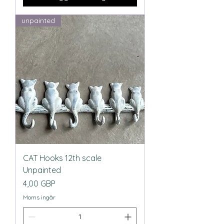
unpainted
CAT Hooks 12th scale
Unpainted
Pris
4,00 GBP
Moms ingår