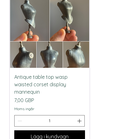
Antique table top wasp
waisted corset display
mannequin
Pris
7,00 GBP
Moms ingår
Lägg i kundvagn