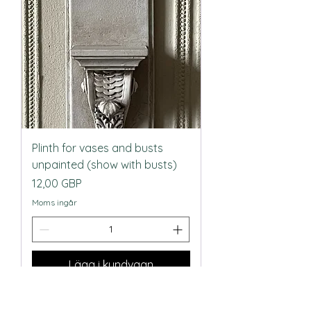
Plinth for vases and busts
unpainted (show with busts)
Pris
12,00 GBP
Moms ingår
Lägg i kundvagn