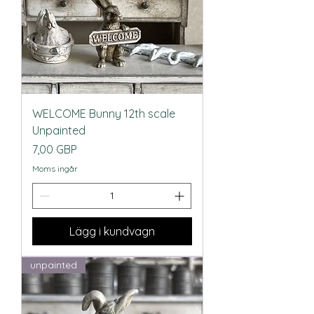
WELCOME Bunny 12th scale
Unpainted
Pris
7,00 GBP
Moms ingår
Lägg i kundvagn
unpainted