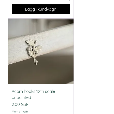
Lägg i kundvagn
Acorn hooks 12th scale
Unpainted
Pris
2,00 GBP
Moms ingår