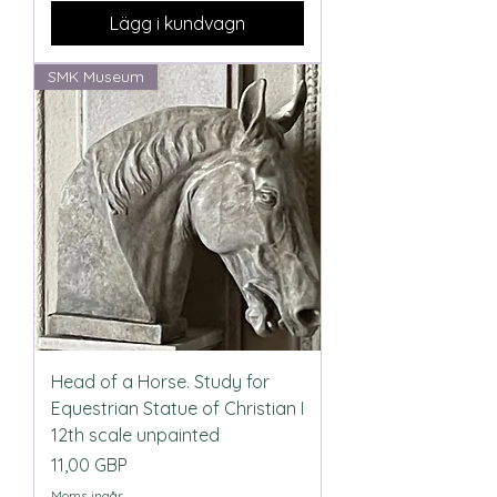
Lägg i kundvagn
SMK Museum
Head of a Horse. Study for
Equestrian Statue of Christian I
12th scale unpainted
Pris
11,00 GBP
Moms ingår