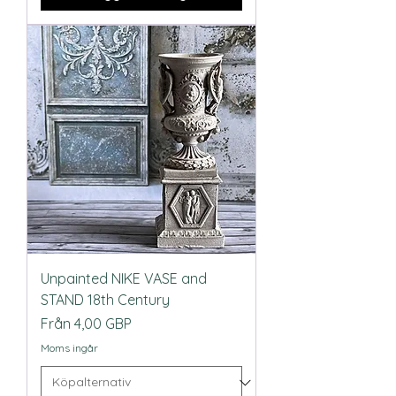
Unpainted NIKE VASE and
STAND 18th Century
Reapris
Från
4,00 GBP
Moms ingår