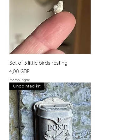
Set of 3 little birds resting
Pris
4,00 GBP
Moms ingår
Unpainted kit