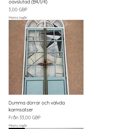
oavslutad (B4/I/4)
Pris
3,00 GBP
Moms ingår
Dumma dörrar och välvda
karmsatser
Reapris
Från
33,00 GBP
Moms ingår