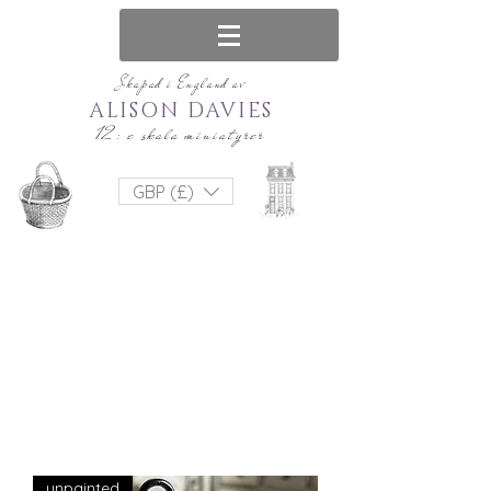
Skapad i England av
ALISON DAVIES
12: e skala miniatyrer
GBP (£)
unpainted