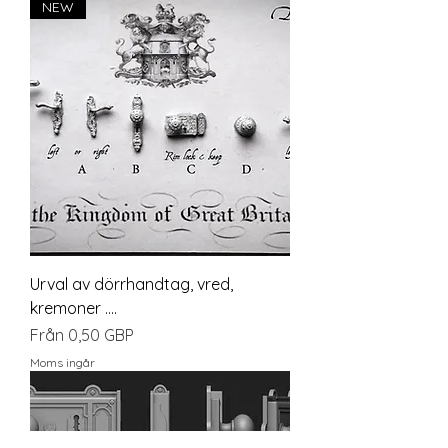
NEW
Urval av dörrhandtag, vred,
kremoner ....
Reapris
Från
0,50 GBP
Moms ingår