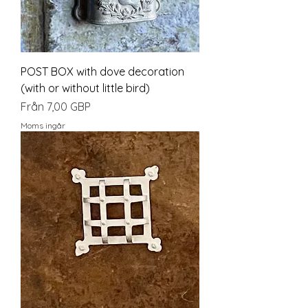
POST BOX with dove decoration
(with or without little bird)
Reapris
Från
7,00 GBP
Moms ingår