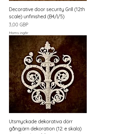
Decorative door security Grill (12th
scale) unfinished (B4/I/5)
Pris
3,00 GBP
Moms ingår
Utsmyckade dekorativa dörr
gångjärn dekoration (12: e skala)