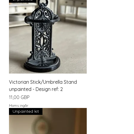
Victorian Stick/Umbrella Stand
unpainted - Design ref: 2
Pris
11,00 GBP
Moms ingår
Unpainted kit