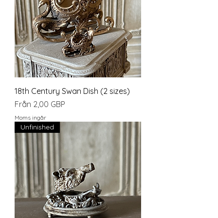
18th Century Swan Dish (2 sizes)
Reapris
Från
2,00 GBP
Moms ingår
Unfinished