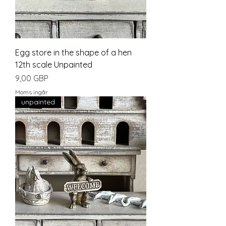
Egg store in the shape of a hen
12th scale Unpainted
Pris
9,00 GBP
Moms ingår
unpainted