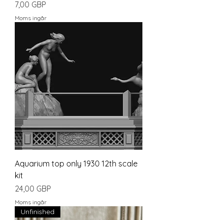
Pris
7,00 GBP
Moms ingår
Aquarium top only 1930 12th scale
kit
Pris
24,00 GBP
Moms ingår
Unfinished