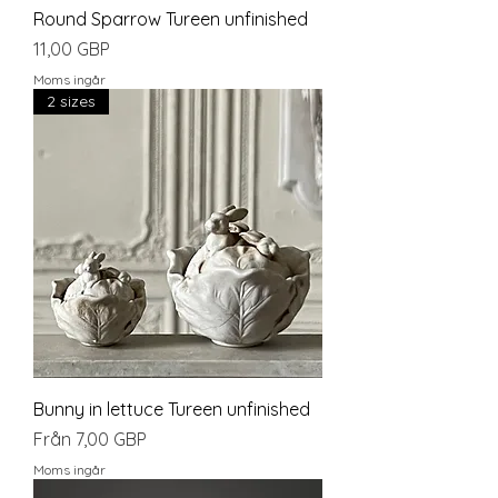
Round Sparrow Tureen unfinished
Pris
11,00 GBP
Moms ingår
2 sizes
Bunny in lettuce Tureen unfinished
Reapris
Från
7,00 GBP
Moms ingår