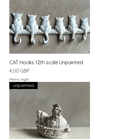
CAT Hooks 12th scale Unpainted
Pris
4,00 GBP
Moms ingår
unpainted