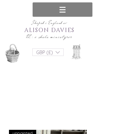
Skapad i England av
ALISON DAVIES
12: e skala miniatyrer
GBP (£)
unpainted