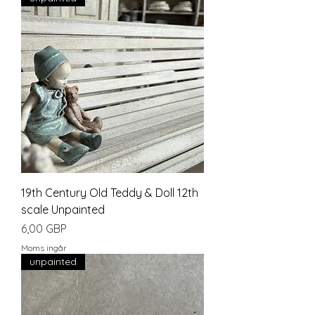
19th Century Old Teddy & Doll 12th
scale Unpainted
Pris
6,00 GBP
Moms ingår
unpainted