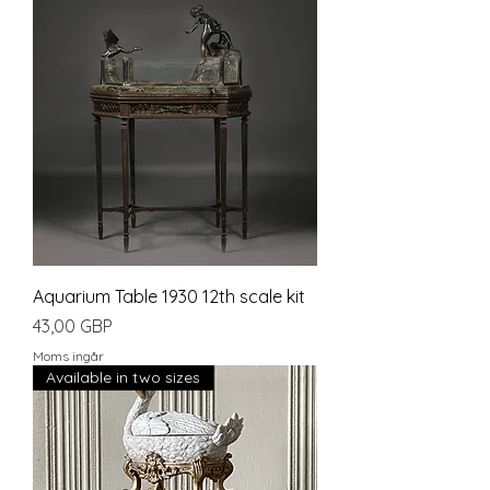
Aquarium Table 1930 12th scale kit
Pris
43,00 GBP
Moms ingår
Available in two sizes