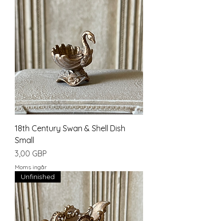
18th Century Swan & Shell Dish
Small
Pris
3,00 GBP
Moms ingår
Unfinished