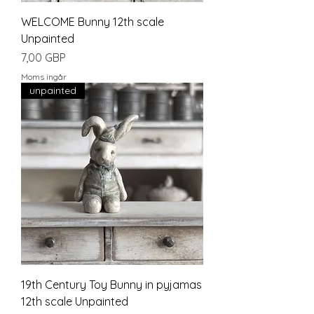
WELCOME Bunny 12th scale
Unpainted
Pris
7,00 GBP
Moms ingår
unpainted
19th Century Toy Bunny in pyjamas
12th scale Unpainted