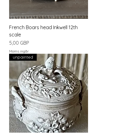
French Boars head Inkwell 12th
scale
Pris
5,00 GBP
Moms ingår
unpainted