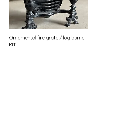
Ornamental fire grate / log burner
KIT
Pris
15,00 GBP
Moms ingår
unpainted