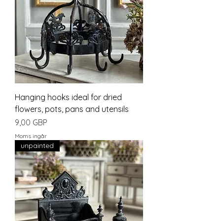
Hanging hooks ideal for dried
flowers, pots, pans and utensils
Pris
9,00 GBP
Moms ingår
unpainted