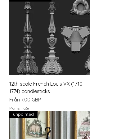
12th scale French Louis VX (1710 -
1774) candlesticks
Reapris
Från
7,00 GBP
Moms ingår
unpainted