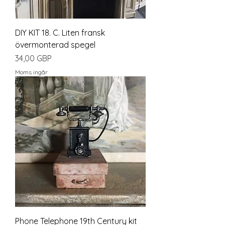
DIY KIT 18. C. Liten fransk
övermonterad spegel
Pris
34,00 GBP
Moms ingår
Phone Telephone 19th Century kit