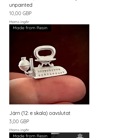
unpainted
Pris
10,00 GBP
Moms ingår
Made from Resin
Järn (12: e skala) oavslutat
Pris
3,00 GBP
Moms ingår
Made from Resin