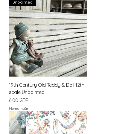
unpainted
19th Century Old Teddy & Doll 12th
scale Unpainted
Pris
6,00 GBP
Moms ingår