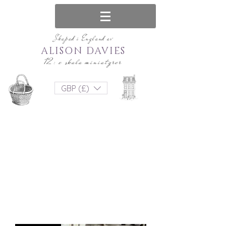
Skapad i England av
ALISON DAVIES
12: e skala miniatyrer
GBP (£)