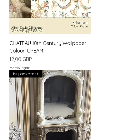
CHATEAU 18th Century Wallpaper
Colour: CREAM
Pris
12,00 GBP
Moms ingår
Ny ankomst