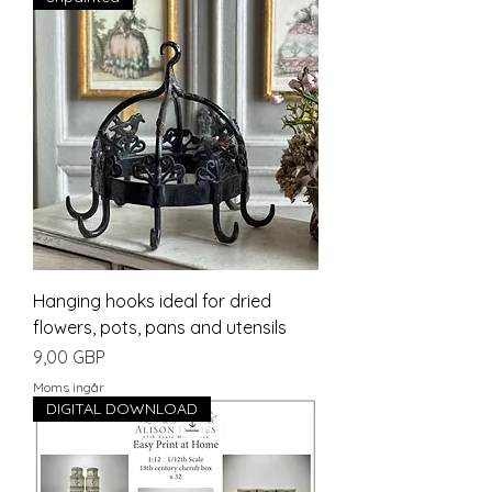
Hanging hooks ideal for dried
flowers, pots, pans and utensils
Pris
9,00 GBP
Moms ingår
DIGITAL DOWNLOAD