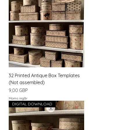
32 Printed Antique Box Templates
(Not assembled)
Pris
9,00 GBP
Moms ingår
DIGITAL DOWNLOAD