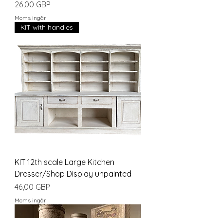
Pris
26,00 GBP
Moms ingår
KIT with handles
KIT 12th scale Large Kitchen
Dresser/Shop Display unpainted
Pris
46,00 GBP
Moms ingår