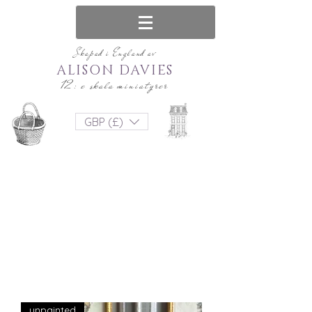
Skapad i England av
ALISON DAVIES
12: e skala miniatyrer
GBP (£)
unpainted