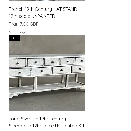
French 19th Century HAT STAND
12th scale UNPAINTED
Reapris
Från
7,00 GBP
Moms ingår
kit
Long Swedish 19th century
Sideboard 12th scale Unpainted KIT