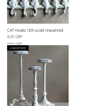
CAT Hooks 12th scale Unpainted
Pris
4,00 GBP
Moms ingår
unpainted