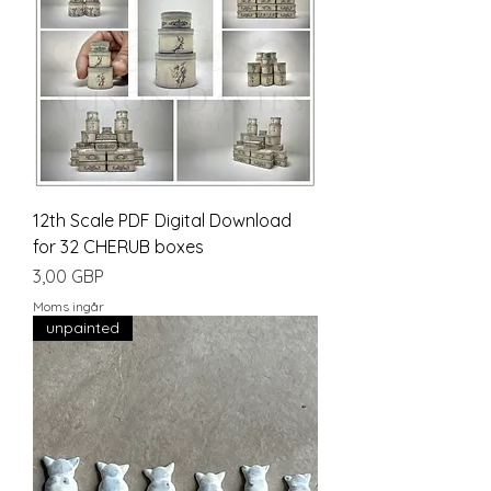
12th Scale PDF Digital Download
for 32 CHERUB boxes
Pris
3,00 GBP
Moms ingår
unpainted