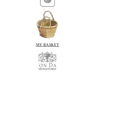
MY BASKET
ABOUT US
Tel.
07539 880641
alison@alisondaviesminiatures.co.uk