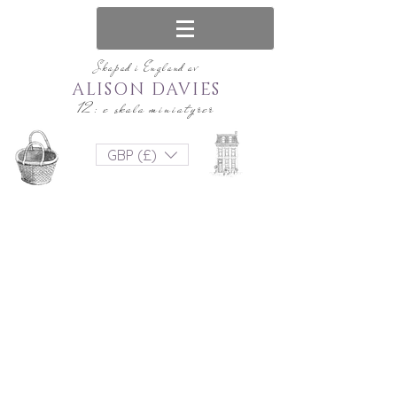
Skapad i England av
ALISON DAVIES
12: e skala miniatyrer
GBP (£)