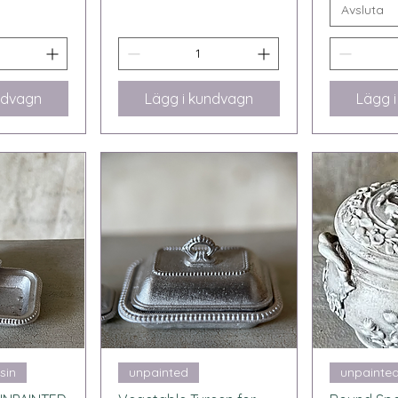
Avsluta
ndvagn
Lägg i kundvagn
Lägg 
sning
Snabbvisning
Snab
sin
unpainted
unpainte