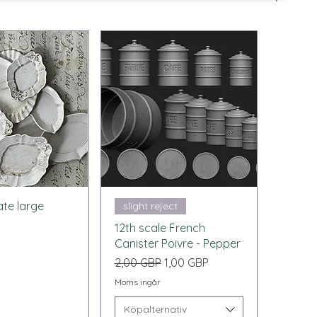
bvisning
Snabbvisning
ate large
slight reject
12th scale French
Canister Poivre - Pepper
Ordinarie pris
Reapris
2,00 GBP
1,00 GBP
Moms ingår
Köpalternativ