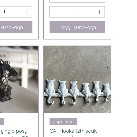
i kundvagn
Lägg i kundvagn
bvisning
Snabbvisning
d
unpainted
rrying a posy
CAT Hooks 12th scale