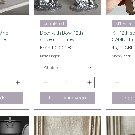
sning
Snabbvisning
Snab
unpainted
KIT with 
Wine
Deer with Bowl 12th
KIT 12th 
ale
scale unpainted
CABINET u
Reapris
Pris
Från
10,00 GBP
46,00 GBP
Moms ingår
Moms ingår
Choice
ndvagn
Lägg i kundvagn
Lägg 