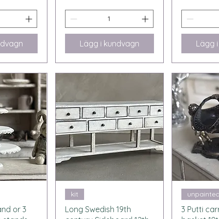
ndvagn
Lägg i kundvagn
Lägg 
sning
Snabbvisning
Snab
kit
unpainte
and or 3
Long Swedish 19th
3 Putti ca