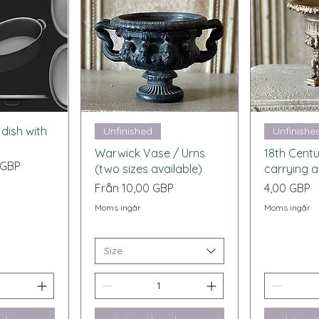
sning
Snabbvisning
Snab
dish with
Unfinished
Unfinishe
Warwick Vase / Urns
18th Centu
ris
 GBP
(two sizes available)
carrying 
Reapris
Pris
Från
10,00 GBP
4,00 GBP
Moms ingår
Moms ingår
Size