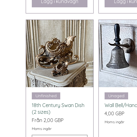
Lägg i kundvagn
Lägg i ku
Snabbvisning
Snabbvi
Unfinished
Unaged
18th Century Swan Dish
Wall Bell/Hand
(2 sizes)
Pris
4,00 GBP
Reapris
Från
2,00 GBP
Moms ingår
Moms ingår