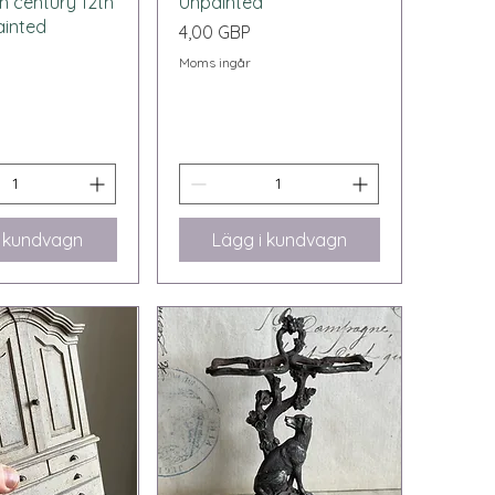
h century 12th
Unpainted
ainted
Pris
4,00 GBP
Moms ingår
i kundvagn
Lägg i kundvagn