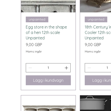
Snabbvisning
Snabbvi
unpainted
unpainted
Egg store in the shape
18th Century 
of a hen 12th scale
Cooler 12th sc
Unpainted
Unpainted
Pris
Pris
9,00 GBP
9,00 GBP
Moms ingår
Moms ingår
Lägg i kundvagn
Lägg i ku