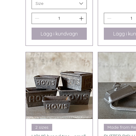
Size
Lägg i kundvagn
Lägg i ku
Snabbvisning
Snabbvi
2 sizes
Made from Re