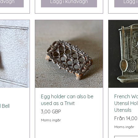
ndvagn
Lägg i kundvagn
Lägg 
sning
Snabbvisning
Snab
Egg holder can also be
French Wal
used as a Trivit
Utensil Ho
 Bell
Utensils
Pris
3,00 GBP
Reapris
Från
14,0
Moms ingår
Moms ingår