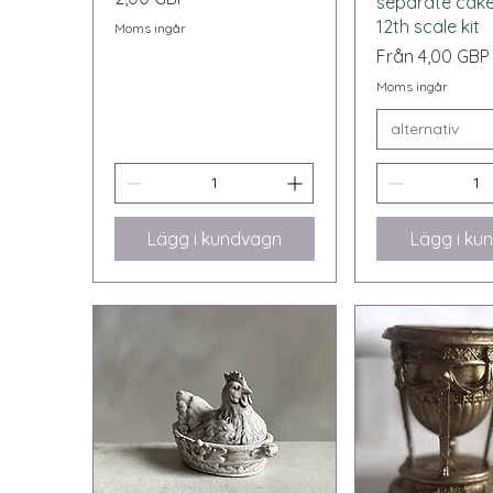
separate cak
12th scale kit
Moms ingår
Reapris
Från
4,00 GBP
Moms ingår
alternativ
Lägg i kundvagn
Lägg i ku