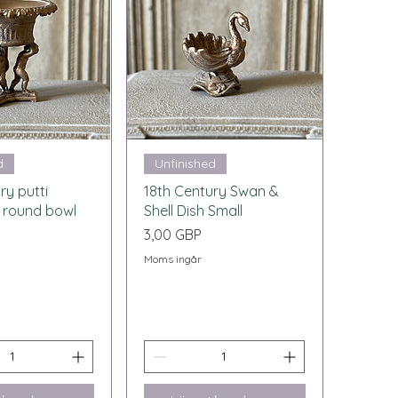
bvisning
Snabbvisning
d
Unfinished
ry putti
18th Century Swan &
a round bowl
Shell Dish Small
Pris
3,00 GBP
Moms ingår