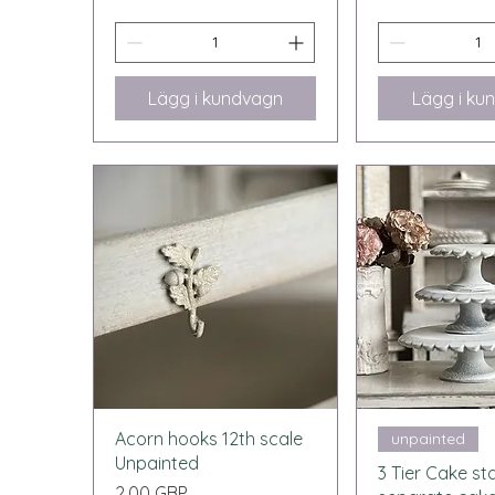
Lägg i kundvagn
Lägg i ku
Snabbvisning
Snabbvi
Acorn hooks 12th scale
unpainted
Unpainted
3 Tier Cake st
Pris
2,00 GBP