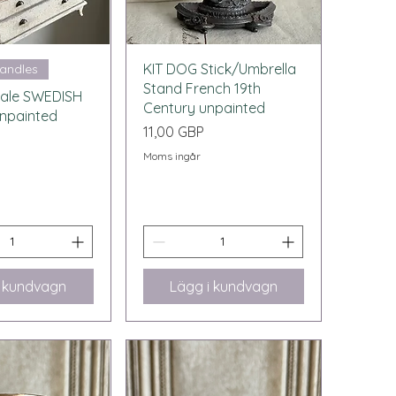
bvisning
Snabbvisning
KIT DOG Stick/Umbrella
handles
Stand French 19th
scale SWEDISH
Century unpainted
npainted
Pris
11,00 GBP
Moms ingår
i kundvagn
Lägg i kundvagn