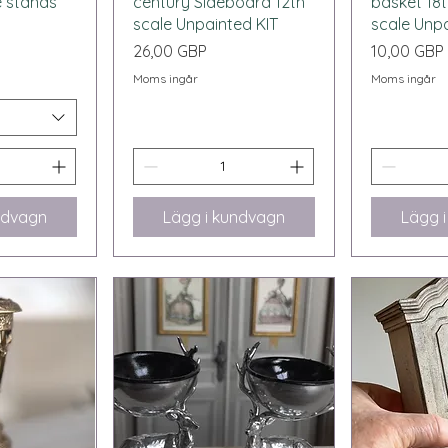
e stands
century Sideboard 12th
basket 18t
scale Unpainted KIT
scale Unp
Pris
Pris
26,00 GBP
10,00 GBP
Moms ingår
Moms ingår
ndvagn
Lägg i kundvagn
Lägg 