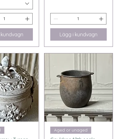
i kundvagn
Lägg i kundvagn
bvisning
Snabbvisning
d
Aged or unaged