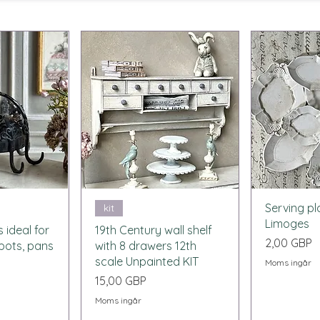
sning
Snabbvisning
Snab
Serving pl
kit
Limoges
 ideal for
19th Century wall shelf
Pris
2,00 GBP
 pots, pans
with 8 drawers 12th
scale Unpainted KIT
Moms ingår
Pris
15,00 GBP
Moms ingår