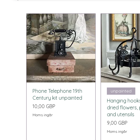
Snabbvisning
Snabbvi
Phone Telephone 19th
unpainted
Century kit unpainted
Hanging hooks
Pris
10,00 GBP
dried flowers,
and utensils
Moms ingår
Pris
9,00 GBP
Moms ingår