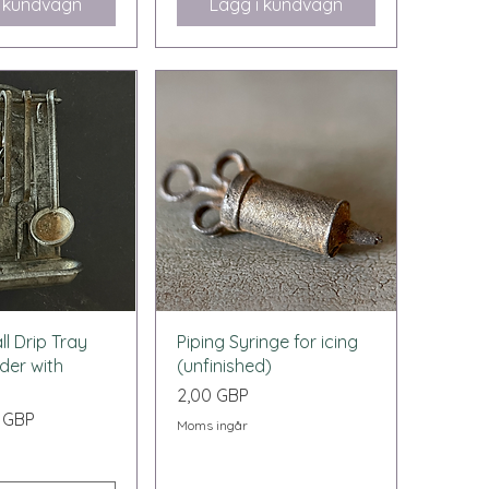
i kundvagn
Lägg i kundvagn
bvisning
Snabbvisning
l Drip Tray
Piping Syringe for icing
lder with
(unfinished)
Pris
2,00 GBP
0 GBP
Moms ingår