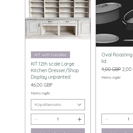
Snabbvisning
Snabbvi
Oval Roasting 
KIT with handles
lid
KIT 12th scale Large
Ordinarie pris
Reap
4,00 GBP
2,00
Kitchen Dresser/Shop
Display unpainted
Moms ingår
Pris
46,00 GBP
Moms ingår
Köpalternativ