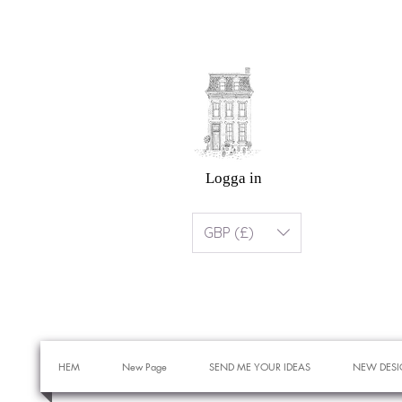
Logga in
GBP (£)
HEM
New Page
SEND ME YOUR IDEAS
NEW DESI