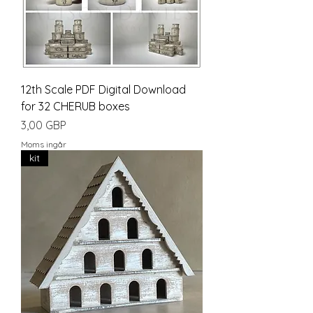
12th Scale PDF Digital Download
for 32 CHERUB boxes
Pris
3,00 GBP
Moms ingår
kit