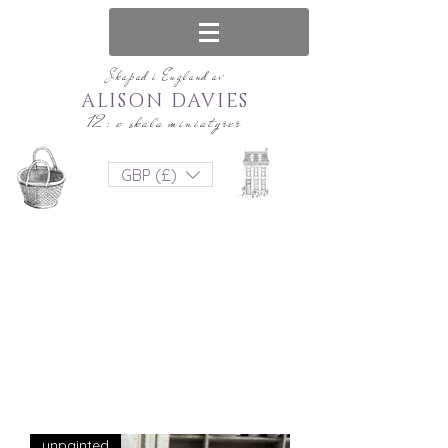
Skapad i England av
ALISON DAVIES
12: e skala miniatyrer
GBP (£)
unpainted