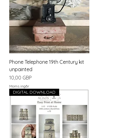
Phone Telephone 19th Century kit
unpainted
Pris
10,00 GBP
Moms ingår
DIGITAL DOWNLOAD