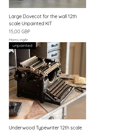
Large Dovecot for the wall 12th
scale Unpainted KIT
Pris
15,00 GBP
Moms ingår
unpainted
Underwood Typewriter 12th scale