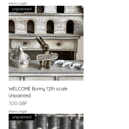
Moms ingår
unpainted
WELCOME Bunny 12th scale
Unpainted
Pris
7,00 GBP
Moms ingår
unpainted