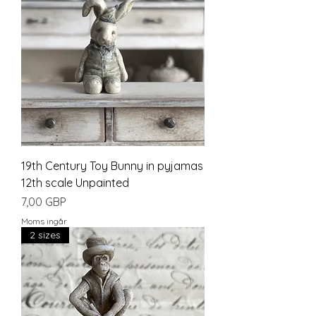
19th Century Toy Bunny in pyjamas
12th scale Unpainted
Pris
7,00 GBP
Moms ingår
2 sizes