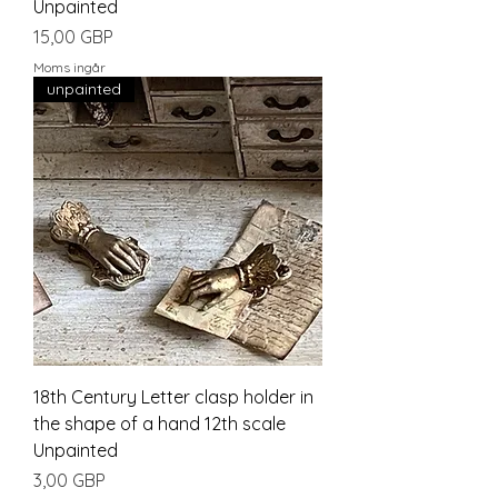
Unpainted
Pris
15,00 GBP
Moms ingår
unpainted
18th Century Letter clasp holder in
the shape of a hand 12th scale
Unpainted
Pris
3,00 GBP