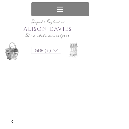
Skapad i England av
ALISON DAVIES
12: e skala miniatyrer
GBP (£)