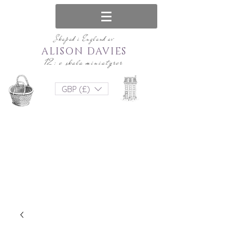
Skapad i England av
ALISON DAVIES
12: e skala miniatyrer
GBP (£)