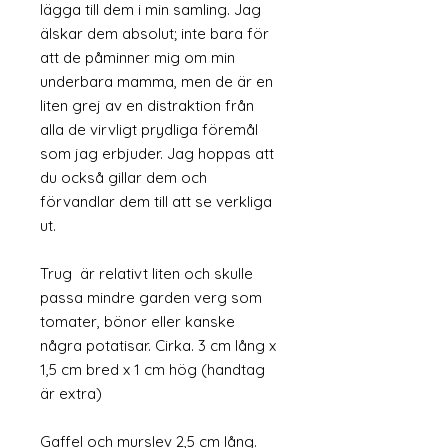
lägga till dem i min samling. Jag
älskar dem absolut; inte bara för
att de påminner mig om min
underbara mamma, men de är en
liten grej av en distraktion från
alla de virvligt prydliga föremål
som jag erbjuder. Jag hoppas att
du också gillar dem och
förvandlar dem till att se verkliga
ut.
Trug är relativt liten och skulle
passa mindre garden verg som
tomater, bönor eller kanske
några potatisar. Cirka. 3 cm lång x
1,5 cm bred x 1 cm hög (handtag
är extra)
Gaffel och murslev 2,5 cm lång.