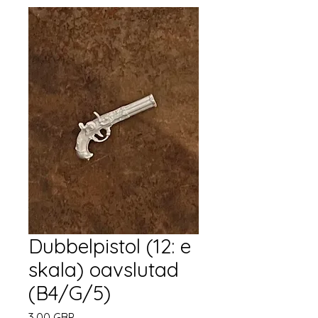
Dubbelpistol (12: e
skala) oavslutad
(B4/G/5)
Pris
3,00 GBP