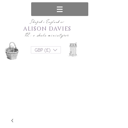
Skapad i England av
ALISON DAVIES
12: e skala miniatyrer
GBP (£)