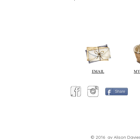
EMAIL
MY
Share
© 2016 av Alison Davies