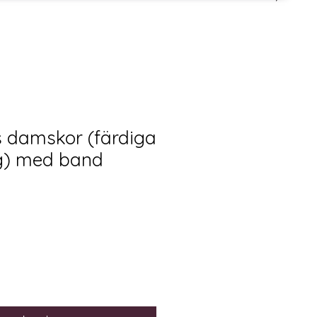
ts damskor (färdiga
g) med band