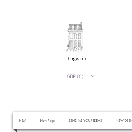
Logga in
GBP (£)
HEM
New Page
SEND ME YOUR IDEAS
NEW DESI