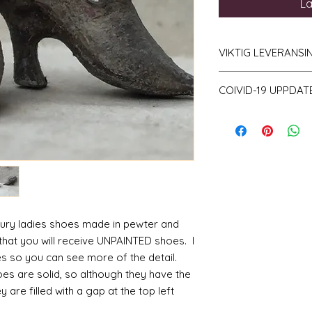
Lä
VIKTIG LEVERANS
Var medveten om at
COIVID-19 UPPDAT
mängd lager och g
och som en följd a
Notera på
den akt
upp till 10 arbetsd
Jag har nyligen ha
oöverträffat antal 
kombination med 
volym innebär att 
längre än normalt.
ntury ladies shoes made in pewter and
 that you will receive UNPAINTED shoes. I
es so you can see more of the detail.
es are solid, so although they have the
are filled with a gap at the top left