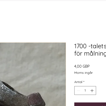
1700 -tale
för målnin
Pris
4,00 GBP
Moms ingår
Antal
*