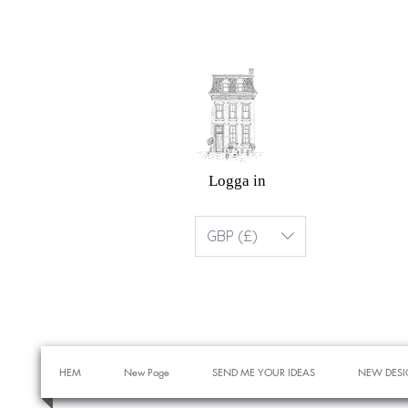
Logga in
GBP (£)
HEM
New Page
SEND ME YOUR IDEAS
NEW DESI