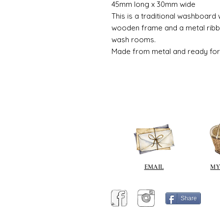
45mm long x 30mm wide
This is a traditional washboard 
wooden frame and a metal ribbe
wash rooms.
Made from metal and ready for 
EMAIL
MY
Share