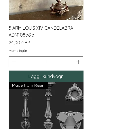
5 ARM LOUIS XIV CANDELABRA
ADM108a&b
Pris
24,00 GBP
Moms ingår
Lägg i kundvagn
Made from Resin