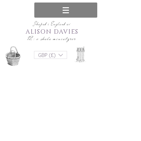
Skapad i England av
ALISON DAVIES
12: e skala miniatyrer
GBP (£)