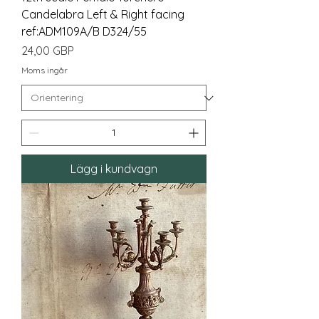
Candelabra Left & Right facing
ref:ADM109A/B D324/55
Pris
24,00 GBP
Moms ingår
Lägg i kundvagn