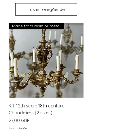
Läs in föregående
Made from resin or metal
KIT 12th scale 18th century
Chandeliers (2 sizes)
Pris
27,00 GBP
Moms ingår