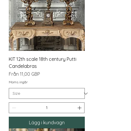
KIT 12th scale 18th century Putti
Candelabras
Reapris
Från
11,00 GBP
Moms ingår
Lägg i kundvagn