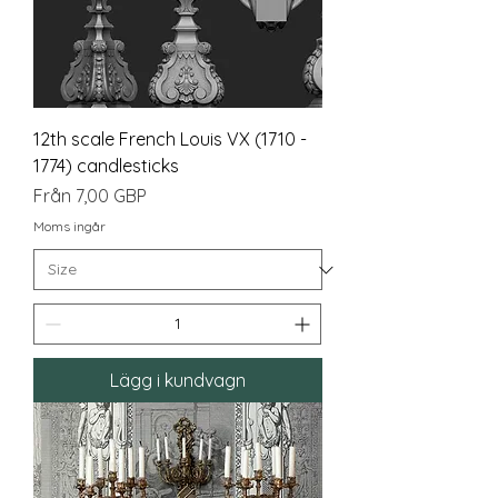
12th scale French Louis VX (1710 -
1774) candlesticks
Reapris
Från
7,00 GBP
Moms ingår
Lägg i kundvagn