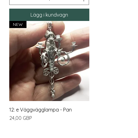
Lägg i kundvagn
NEW
12: e Väggvägglampa - Pan
Pris
24,00 GBP
Moms ingår