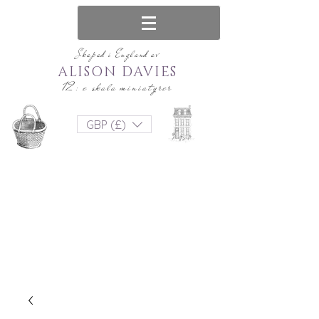
Skapad i England av
ALISON DAVIES
12: e skala miniatyrer
GBP (£)